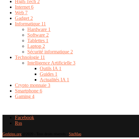
High-Tech
2
Internet
6
Web
7
Gadget
2
Informatique
11
Hardware
1
Software
2
Tablettes
1
Laptop
2
Sécurité informatique
2
Technologie
11
Intelligence Artificielle
3
Outils IA
1
Guides
1
Actualités IA
1
Crypto monnaie
3
Smartphone
6
Gaming
4
Facebook
Rss
Geektips.org
@2020 - Tous droits réservés -
SiteMap