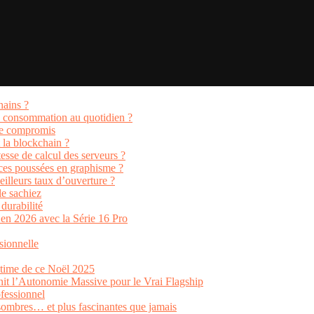
hains ?
e consommation au quotidien ?
 de compromis
 la blockchain ?
esse de calcul des serveurs ?
ces poussées en graphisme ?
illeurs taux d’ouverture ?
le sachiez
 durabilité
en 2026 avec la Série 16 Pro
sionnelle
ltime de ce Noël 2025
nit l’Autonomie Massive pour le Vrai Flagship
fessionnel
 sombres… et plus fascinantes que jamais