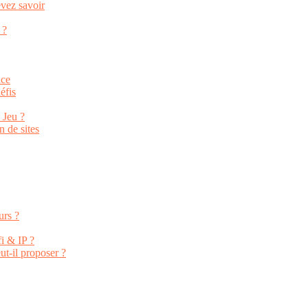
vez savoir
 ?
nce
éfis
 Jeu ?
n de sites
urs ?
i & IP ?
ut-il proposer ?