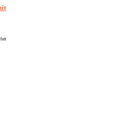
it
fait