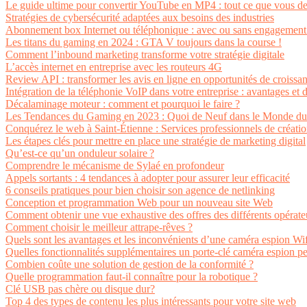
Le guide ultime pour convertir YouTube en MP4 : tout ce que vous de
Stratégies de cybersécurité adaptées aux besoins des industries
Abonnement box Internet ou téléphonique : avec ou sans engagement
Les titans du gaming en 2024 : GTA V toujours dans la course !
Comment l’inbound marketing transforme votre stratégie digitale
L’accès internet en entreprise avec les routeurs 4G
Review API : transformer les avis en ligne en opportunités de croissa
Intégration de la téléphonie VoIP dans votre entreprise : avantages et d
Décalaminage moteur : comment et pourquoi le faire ?
Les Tendances du Gaming en 2023 : Quoi de Neuf dans le Monde du
Conquérez le web à Saint-Étienne : Services professionnels de créatio
Les étapes clés pour mettre en place une stratégie de marketing digital
Qu’est-ce qu’un onduleur solaire ?
Comprendre le mécanisme de Sylaé en profondeur
Appels sortants : 4 tendances à adopter pour assurer leur efficacité
6 conseils pratiques pour bien choisir son agence de netlinking
Conception et programmation Web pour un nouveau site Web
Comment obtenir une vue exhaustive des offres des différents opérate
Comment choisir le meilleur attrape-rêves ?
Quels sont les avantages et les inconvénients d’une caméra espion Wif
Quelles fonctionnalités supplémentaires un porte-clé caméra espion pe
Combien coûte une solution de gestion de la conformité ?
Quelle programmation faut-il connaître pour la robotique ?
Clé USB pas chère ou disque dur?
Top 4 des types de contenu les plus intéressants pour votre site web