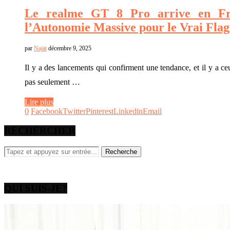
Le realme GT 8 Pro arrive en Fr
l’Autonomie Massive pour le Vrai Flag
par
Najat
décembre 9, 2025
Il y a des lancements qui confirment une tendance, et il y a c
pas seulement …
Lire plus
0
Facebook
Twitter
Pinterest
Linkedin
Email
RECHERCHER
QUI SUIS-JE?