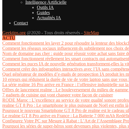
Intelligence Artificielle
Outils IA
Guides
Actualités IA
Contact
Geektips.org
@2020 - Tous droits réservés -
SiteMap
ACTU
Comment fonctionnent les layer 2 pour résoudre la lenteur des blockc
Comment les réseaux sociaux influencent-ils subtilement nos choix d
Nom de domaine pas cher : guide pour réussir votre achat sans faire
Comment fonctionnent réellement les smart contracts qui automatisent
Comment les puces IA de nouvelle génération transforment-elles la vit
Comment créer des infographies interactives avec l’IA sans compéten
Quel générateur de modèles d’e-mails de prospection IA produit les me
10 erreurs qui réduisent la durée de vie de votre laptop sans que vous 
La série realme 16 Pro arrive en France : l’offensive industrielle sur la
Offres de lancement realme : Le bouleversement du milieu de gamme 
7 gadgets de cuisine qui vont changer votre façon de cuisiner
RODE Maroc : L’excellence au service de votre qualité sonore profes
realme GT 8 Pro : Le smartphone le plus puissant de Noël est enfin là
Pourquoi le nouveau Smartphone GT 8 Pro de realme est le cadeau u
Le realme GT 8 Pro arrive en France : La Batterie 7 000 mAh Redéfi
Configurez Votre PC sur Mesure à Rabat : L’Art de l’Assemblage Pro
Pourquoi les séries de super-héros sont devenues plus violentes, plus