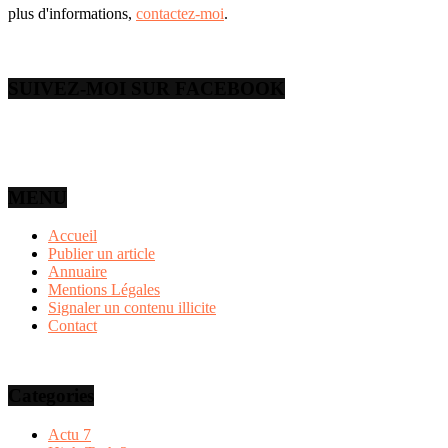
plus d'informations,
contactez-moi
.
SUIVEZ-MOI SUR FACEBOOK
MENU
Accueil
Publier un article
Annuaire
Mentions Légales
Signaler un contenu illicite
Contact
Categories
Actu
7