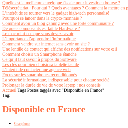
Quelle est la meilleure enveloppe fiscale pour investir en bourse ?
Télésecrétariat : Pour qui ? Quels avantages ? Comment la mettre en p
L’intérêt de se tourner vers le gadget high-tech personnalisé
Pourquoi se lancer dans la crypto-monnaie ?
Comment avoir un blog gaming avec une forte communauté ?
De quels composants est fait le Hardware ?
Le mac mini : ce que vous devez savoir
L’importance d’apprendre l’informatique
Comment vendre sur internet sans avoir un site ?
Une lentille de contact qui affiche des notifications sur votre œil
Comment choisir un Smartphone étanche
Ce qu’il faut savoir à propos du Software
Les clés pour bien choisir sa tablette tactile
L’intérêt de contacter une agence web
Focus sur les smartphones reconditionnés
La sécurité informatique, indispensable pour chaque société
Prolonger la durée de vie de votre laptop : nos conseils
Accueil
Tags
Postes taggés avec "Disponible en France"
Tag:
Disponible en France
Smartphone