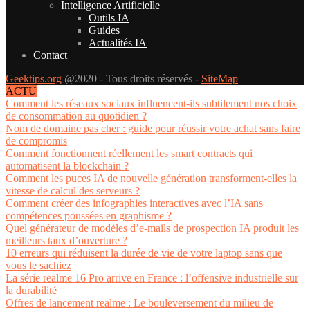
Intelligence Artificielle
Outils IA
Guides
Actualités IA
Contact
Geektips.org
@2020 - Tous droits réservés -
SiteMap
ACTU
Comment les réseaux sociaux influencent-ils subtilement nos choix
de consommation au quotidien ?
Nom de domaine pas cher : guide pour réussir votre achat sans faire
de compromis
Comment fonctionnent réellement les smart contracts qui
automatisent la blockchain ?
Comment les puces IA de nouvelle génération transforment-elles la
vitesse de calcul des serveurs ?
Comment créer des infographies interactives avec l’IA sans
compétences poussées en graphisme ?
Quel générateur de modèles d’e-mails de prospection IA produit les
meilleurs taux d’ouverture ?
10 erreurs qui réduisent la durée de vie de votre laptop sans que
vous le sachiez
La série realme 16 Pro arrive en France : l’offensive industrielle sur
la durabilité
Offres de lancement realme : Le bouleversement du milieu de