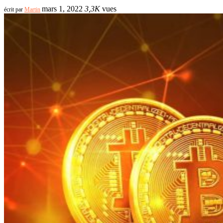
mars 1, 2022
3,3K
vues
écrit par
Martin