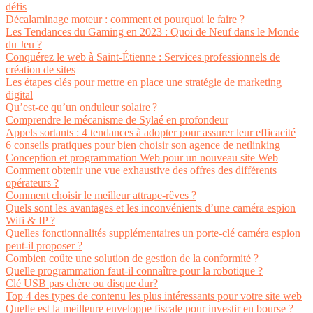
défis
Décalaminage moteur : comment et pourquoi le faire ?
Les Tendances du Gaming en 2023 : Quoi de Neuf dans le Monde
du Jeu ?
Conquérez le web à Saint-Étienne : Services professionnels de
création de sites
Les étapes clés pour mettre en place une stratégie de marketing
digital
Qu’est-ce qu’un onduleur solaire ?
Comprendre le mécanisme de Sylaé en profondeur
Appels sortants : 4 tendances à adopter pour assurer leur efficacité
6 conseils pratiques pour bien choisir son agence de netlinking
Conception et programmation Web pour un nouveau site Web
Comment obtenir une vue exhaustive des offres des différents
opérateurs ?
Comment choisir le meilleur attrape-rêves ?
Quels sont les avantages et les inconvénients d’une caméra espion
Wifi & IP ?
Quelles fonctionnalités supplémentaires un porte-clé caméra espion
peut-il proposer ?
Combien coûte une solution de gestion de la conformité ?
Quelle programmation faut-il connaître pour la robotique ?
Clé USB pas chère ou disque dur?
Top 4 des types de contenu les plus intéressants pour votre site web
Quelle est la meilleure enveloppe fiscale pour investir en bourse ?