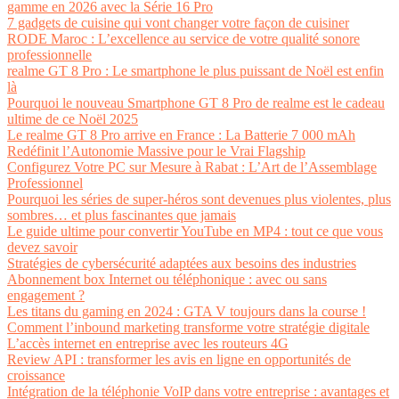
gamme en 2026 avec la Série 16 Pro
7 gadgets de cuisine qui vont changer votre façon de cuisiner
RODE Maroc : L’excellence au service de votre qualité sonore
professionnelle
realme GT 8 Pro : Le smartphone le plus puissant de Noël est enfin
là
Pourquoi le nouveau Smartphone GT 8 Pro de realme est le cadeau
ultime de ce Noël 2025
Le realme GT 8 Pro arrive en France : La Batterie 7 000 mAh
Redéfinit l’Autonomie Massive pour le Vrai Flagship
Configurez Votre PC sur Mesure à Rabat : L’Art de l’Assemblage
Professionnel
Pourquoi les séries de super-héros sont devenues plus violentes, plus
sombres… et plus fascinantes que jamais
Le guide ultime pour convertir YouTube en MP4 : tout ce que vous
devez savoir
Stratégies de cybersécurité adaptées aux besoins des industries
Abonnement box Internet ou téléphonique : avec ou sans
engagement ?
Les titans du gaming en 2024 : GTA V toujours dans la course !
Comment l’inbound marketing transforme votre stratégie digitale
L’accès internet en entreprise avec les routeurs 4G
Review API : transformer les avis en ligne en opportunités de
croissance
Intégration de la téléphonie VoIP dans votre entreprise : avantages et