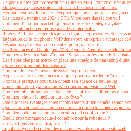
Le guide ultime pour convertir YouTube en MP4 : tout ce que vous de
Stratégies de cybersécurité adaptées aux besoins des industries
Abonnement box Internet ou téléphonique : avec ou sans engagement
Les titans du gaming en 2024 : GTA V toujours dans la course !
Comment l’inbound marketing transforme votre stratégie digitale
L’accès internet en entreprise avec les routeurs 4G
Review API : transformer les avis en ligne en opportunités de croissa
Intégration de la téléphonie VoIP dans votre entreprise : avantages et d
Décalaminage moteur : comment et pourquoi le faire ?
Les Tendances du Gaming en 2023 : Quoi de Neuf dans le Monde du
Conquérez le web à Saint-Étienne : Services professionnels de créatio
Les étapes clés pour mettre en place une stratégie de marketing digital
Qu’est-ce qu’un onduleur solaire ?
Comprendre le mécanisme de Sylaé en profondeur
Appels sortants : 4 tendances à adopter pour assurer leur efficacité
6 conseils pratiques pour bien choisir son agence de netlinking
Conception et programmation Web pour un nouveau site Web
Comment obtenir une vue exhaustive des offres des différents opérate
Comment choisir le meilleur attrape-rêves ?
Quels sont les avantages et les inconvénients d’une caméra espion Wif
Quelles fonctionnalités supplémentaires un porte-clé caméra espion pe
Combien coûte une solution de gestion de la conformité ?
Quelle programmation faut-il connaître pour la robotique ?
Clé USB pas chère ou disque dur?
Top 4 des types de contenu les plus intéressants pour votre site web