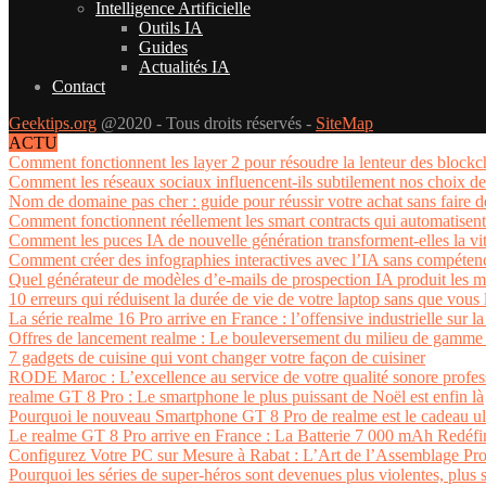
Intelligence Artificielle
Outils IA
Guides
Actualités IA
Contact
Geektips.org
@2020 - Tous droits réservés -
SiteMap
ACTU
Comment fonctionnent les layer 2 pour résoudre la lenteur des blockc
Comment les réseaux sociaux influencent-ils subtilement nos choix d
Nom de domaine pas cher : guide pour réussir votre achat sans faire
Comment fonctionnent réellement les smart contracts qui automatisent
Comment les puces IA de nouvelle génération transforment-elles la vit
Comment créer des infographies interactives avec l’IA sans compéten
Quel générateur de modèles d’e-mails de prospection IA produit les me
10 erreurs qui réduisent la durée de vie de votre laptop sans que vous 
La série realme 16 Pro arrive en France : l’offensive industrielle sur la
Offres de lancement realme : Le bouleversement du milieu de gamme 
7 gadgets de cuisine qui vont changer votre façon de cuisiner
RODE Maroc : L’excellence au service de votre qualité sonore profes
realme GT 8 Pro : Le smartphone le plus puissant de Noël est enfin là
Pourquoi le nouveau Smartphone GT 8 Pro de realme est le cadeau u
Le realme GT 8 Pro arrive en France : La Batterie 7 000 mAh Redéfi
Configurez Votre PC sur Mesure à Rabat : L’Art de l’Assemblage Pro
Pourquoi les séries de super-héros sont devenues plus violentes, plus