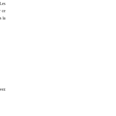
 Les
r ce
s la
uvez