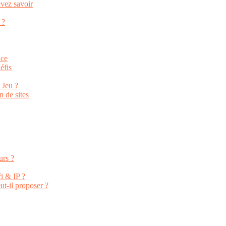
vez savoir
 ?
nce
éfis
 Jeu ?
n de sites
urs ?
i & IP ?
ut-il proposer ?