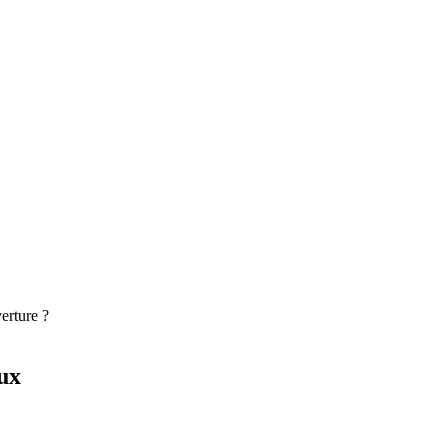
erture ?
ux