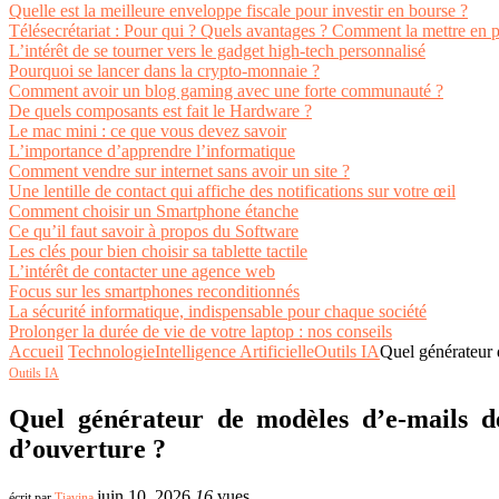
Quelle est la meilleure enveloppe fiscale pour investir en bourse ?
Télésecrétariat : Pour qui ? Quels avantages ? Comment la mettre en p
L’intérêt de se tourner vers le gadget high-tech personnalisé
Pourquoi se lancer dans la crypto-monnaie ?
Comment avoir un blog gaming avec une forte communauté ?
De quels composants est fait le Hardware ?
Le mac mini : ce que vous devez savoir
L’importance d’apprendre l’informatique
Comment vendre sur internet sans avoir un site ?
Une lentille de contact qui affiche des notifications sur votre œil
Comment choisir un Smartphone étanche
Ce qu’il faut savoir à propos du Software
Les clés pour bien choisir sa tablette tactile
L’intérêt de contacter une agence web
Focus sur les smartphones reconditionnés
La sécurité informatique, indispensable pour chaque société
Prolonger la durée de vie de votre laptop : nos conseils
Accueil
Technologie
Intelligence Artificielle
Outils IA
Quel générateur 
Outils IA
Quel générateur de modèles d’e-mails de
d’ouverture ?
juin 10, 2026
16
vues
écrit par
Tiavina