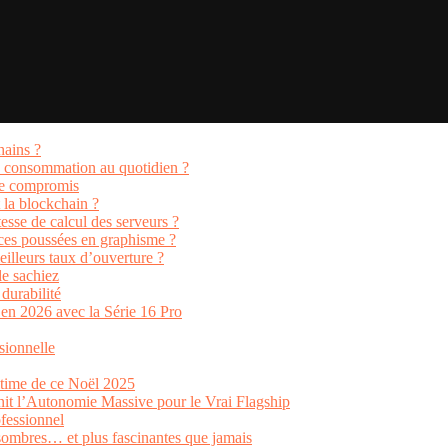
hains ?
e consommation au quotidien ?
 de compromis
 la blockchain ?
esse de calcul des serveurs ?
ces poussées en graphisme ?
illeurs taux d’ouverture ?
le sachiez
 durabilité
en 2026 avec la Série 16 Pro
sionnelle
ltime de ce Noël 2025
nit l’Autonomie Massive pour le Vrai Flagship
fessionnel
 sombres… et plus fascinantes que jamais