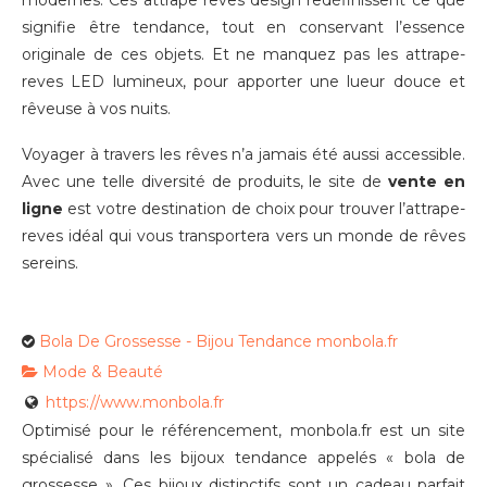
modernes. Ces attrape reves design redéfinissent ce que
signifie être tendance, tout en conservant l’essence
originale de ces objets. Et ne manquez pas les attrape-
reves LED lumineux, pour apporter une lueur douce et
rêveuse à vos nuits.
Voyager à travers les rêves n’a jamais été aussi accessible.
Avec une telle diversité de produits, le site de
vente en
ligne
est votre destination de choix pour trouver l’attrape-
reves idéal qui vous transportera vers un monde de rêves
sereins.
Bola De Grossesse - Bijou Tendance monbola.fr
Mode & Beauté
https://www.monbola.fr
Optimisé pour le référencement, monbola.fr est un site
spécialisé dans les bijoux tendance appelés « bola de
grossesse ». Ces bijoux distinctifs sont un cadeau parfait