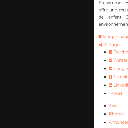
En somme, l
offre une mul
de l’enfant. 
environnement
Marque-pag
Partager
Facebo
Twitter
Google
Tumblr
Linked
Mail
Avis
Photos
Annonces 