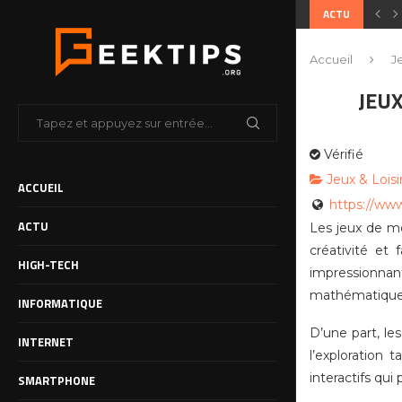
ACTU
Accueil
J
JEU
Vérifié
Jeux & Loisi
ACCUEIL
https://ww
ACTU
Les jeux de m
créativité et
HIGH-TECH
impressionnan
mathématiques,
INFORMATIQUE
D’une part, le
INTERNET
l’exploration 
interactifs qu
SMARTPHONE