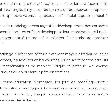
eux inspirent la créativité, autorisant les enfants à façonner le
te ou l’argile. Il n’y a pas de bonnes ou de mauvaises répons
te approche valorise le processus créatif plutôt que le produit fin
 jeux de modelage encouragent le développement des compéte
oncentration. Les enfants développent leur coordination œil-mai
ls apprennent également à persévérer, à résoudre des probl
e.
delage Montessori sont un excellent moyen d’introduire les en
 formes, les textures et les volumes. Ils peuvent même être uti
 mathématiques de manière ludique et pratique. Par exemp
iques ou en divisant la pâte en fractions.
e d’une éducation Montessori, les jeux de modelage sont
tres outils pédagogiques. Des barres numériques aux puzzles é
s de nomenclature, chaque ressource est conçue pour souteni
sensoriel des enfants.