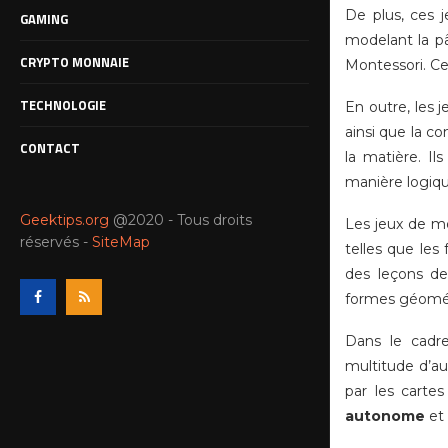
De plus, ces j
GAMING
modelant la pâ
CRYPTO MONNAIE
Montessori. Cet
TECHNOLOGIE
En outre, les
ainsi que la c
CONTACT
la matière. I
manière logiqu
Geektips.org
@2020 - Tous droits
Les jeux de mo
réservés -
SiteMap
telles que les
des leçons de
formes géométr
Dans le cadr
multitude d’au
par les carte
autonome
et 