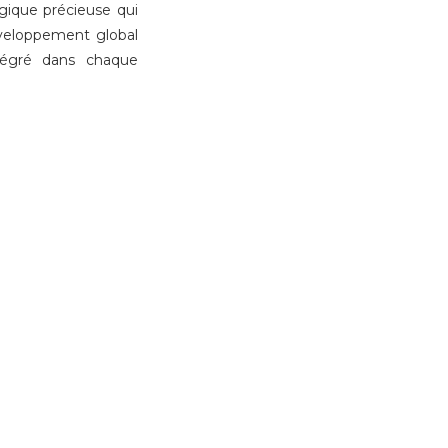
ique précieuse qui
développement global
ntégré dans chaque