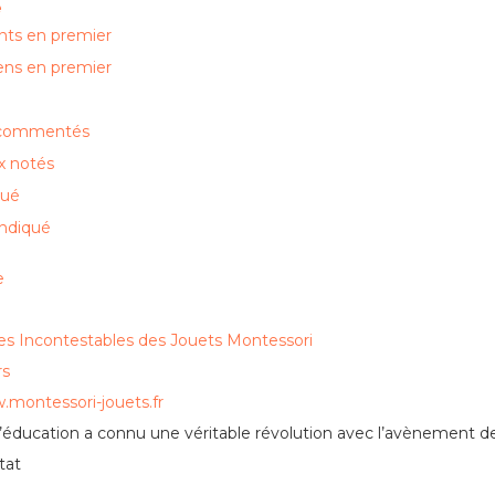
e
nts en premier
ens en premier
 commentés
x notés
qué
ndiqué
e
es Incontestables des Jouets Montessori
rs
.montessori-jouets.fr
éducation a connu une véritable révolution avec l’avènement des
tat