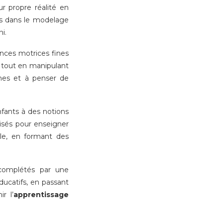
ur propre réalité en
es dans le modelage
i.
nces motrices fines
n tout en manipulant
èmes et à penser de
fants à des notions
lisés pour enseigner
le, en formant des
 complétés par une
ducatifs, en passant
r l’
apprentissage