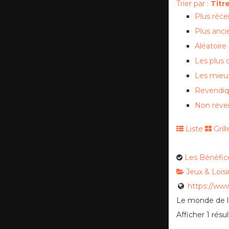
Trier par :
Titr
Plus réce
Plus anci
Aléatoire
Les plus
Les mieu
Revendi
Non reve
Liste
Grill
Les Bénéfic
Jeux & Loisi
https://www
Le monde de l’
Afficher 1 résul