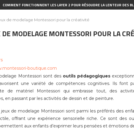
COMMENT FONCTIONNENT LES LAYER 2 POUR RÉSOUDRE LA LENTEUR DES BL
eux de modelage Montessori pour la créativité
X DE MODELAGE MONTESSORI POUR LA CRÉ
rs
w.montessori-boutique.com
odelage Montessori sont des
outils pédagogiques
exceptionn
 favorisent une variété de compétences cognitives. Ils font
te de matériel Montessori qui embrasse tout, des activité
 en passant par les activités de dessin et de peinture.
s jeux de modelage Montessori sont parmi les préférés des enfant
tactile, offrant une expérience sensorielle riche. Ce sont des ou
i permettent aux enfants d’exprimer leurs pensées et émotions d