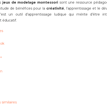
es
jeux de modelage montessori
sont une ressource pédagog
titude de bénéfices pour la
créativité
, l’apprentissage et le 
C’est un outil d’apprentissage ludique qui mérite d’être i
 éducatif.
es
ok
+
In
similaires