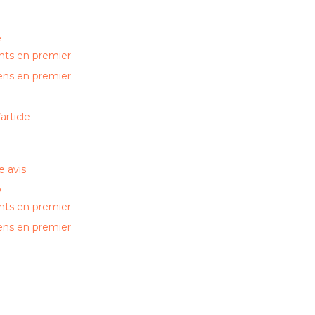
e
nts en premier
ens en premier
article
 avis
e
nts en premier
ens en premier