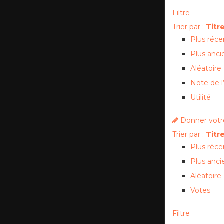
Filtre
Trier par :
Titr
Plus réce
Plus anci
Aléatoire
Note de l’
Utilité
Donner votre
Trier par :
Titr
Plus réce
Plus anci
Aléatoire
Votes
Filtre