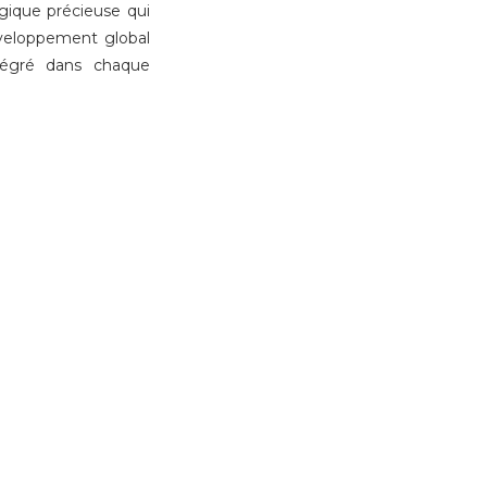
ique précieuse qui
développement global
ntégré dans chaque