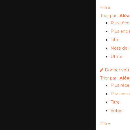
Filtre
Trier par :
Aléa
Plus réce
Plus anci
Titre
Note de l’
Utilité
Donner votre
Trier par :
Aléa
Plus réce
Plus anci
Titre
Votes
Filtre