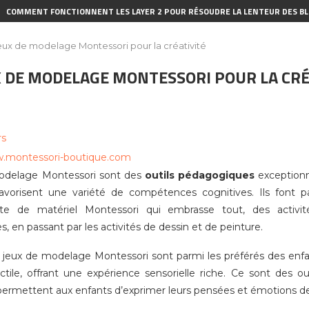
COMMENT FONCTIONNENT LES LAYER 2 POUR RÉSOUDRE LA LENTEUR DES BL
eux de modelage Montessori pour la créativité
X DE MODELAGE MONTESSORI POUR LA CRÉ
rs
w.montessori-boutique.com
odelage Montessori sont des
outils pédagogiques
exceptionn
 favorisent une variété de compétences cognitives. Ils font
te de matériel Montessori qui embrasse tout, des activité
 en passant par les activités de dessin et de peinture.
s jeux de modelage Montessori sont parmi les préférés des enfant
tactile, offrant une expérience sensorielle riche. Ce sont des ou
i permettent aux enfants d’exprimer leurs pensées et émotions d