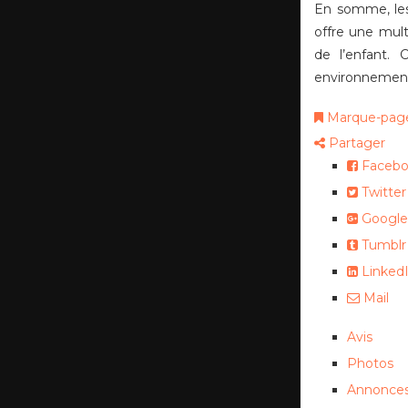
En somme, l
offre une mul
de l’enfant. 
environnement
Marque-pag
Partager
Facebo
Twitter
Google
Tumblr
Linked
Mail
Avis
Photos
Annonces 