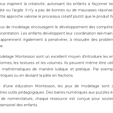
eux inspirent la créativité, autorisant les enfants à façonner le
te ou l’argile. Il n’y a pas de bonnes ou de mauvaises répons
te approche valorise le processus créatif plutôt que le produit fin
 jeux de modelage encouragent le développement des compéte
oncentration. Les enfants développent leur coordination œil-mai
ls apprennent également à persévérer, à résoudre des probl
e.
delage Montessori sont un excellent moyen d’introduire les en
 formes, les textures et les volumes. Ils peuvent même être uti
 mathématiques de manière ludique et pratique. Par exemp
iques ou en divisant la pâte en fractions.
e d’une éducation Montessori, les jeux de modelage sont
tres outils pédagogiques. Des barres numériques aux puzzles é
s de nomenclature, chaque ressource est conçue pour souteni
sensoriel des enfants.