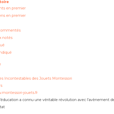
toire
nts en premier
ens en premier
 commentés
x notés
qué
ndiqué
e
es Incontestables des Jouets Montessori
rs
.montessori-jouets.fr
éducation a connu une véritable révolution avec l’avènement des
tat