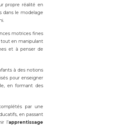
ur propre réalité en
es dans le modelage
i.
nces motrices fines
n tout en manipulant
èmes et à penser de
fants à des notions
lisés pour enseigner
le, en formant des
 complétés par une
ducatifs, en passant
r l’
apprentissage