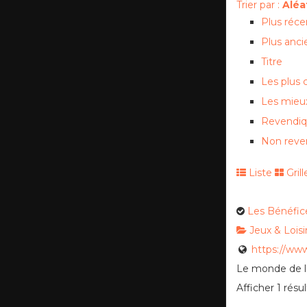
Trier par :
Aléa
Plus réce
Plus anci
Titre
Les plus
Les mieu
Revendi
Non reve
Liste
Grill
Les Bénéfic
Jeux & Loisi
https://www
Le monde de l’
Afficher 1 résul