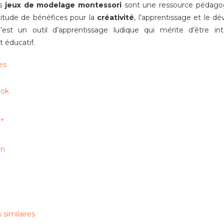
es
jeux de modelage montessori
sont une ressource pédagog
titude de bénéfices pour la
créativité
, l’apprentissage et le 
C’est un outil d’apprentissage ludique qui mérite d’être i
 éducatif.
es
ok
+
In
similaires