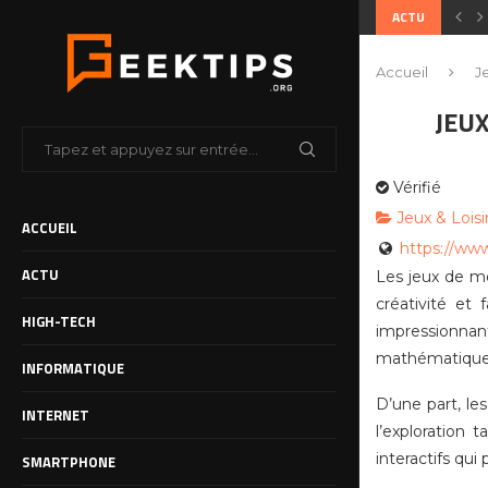
ACTU
Accueil
J
JEU
Vérifié
Jeux & Loisi
ACCUEIL
https://ww
ACTU
Les jeux de m
créativité et
HIGH-TECH
impressionnan
mathématiques,
INFORMATIQUE
D’une part, le
INTERNET
l’exploration 
interactifs qu
SMARTPHONE