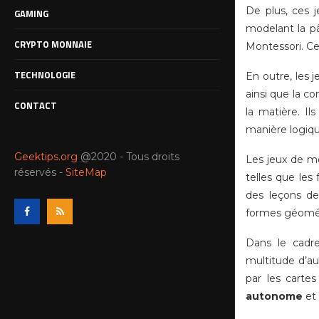
De plus, ces j
GAMING
modelant la pâ
CRYPTO MONNAIE
Montessori. Cet
TECHNOLOGIE
En outre, les
ainsi que la c
CONTACT
la matière. I
manière logiqu
Geektips.org
@2020 - Tous droits
Les jeux de mo
réservés -
SiteMap
telles que les
des leçons de
formes géométr
Dans le cadr
multitude d’au
par les carte
autonome
et 