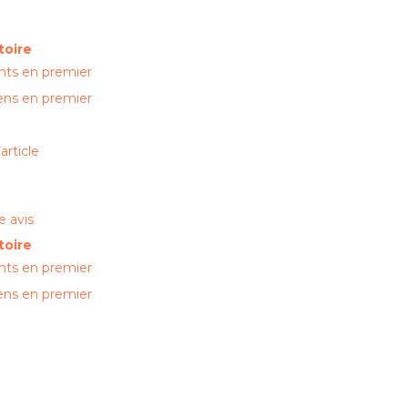
toire
nts en premier
ens en premier
article
 avis
toire
nts en premier
ens en premier